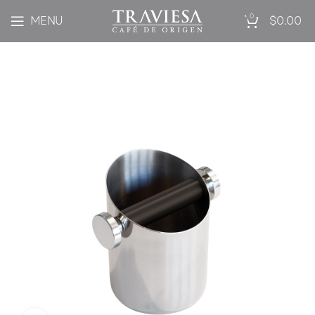
0
MENU
$
0.00